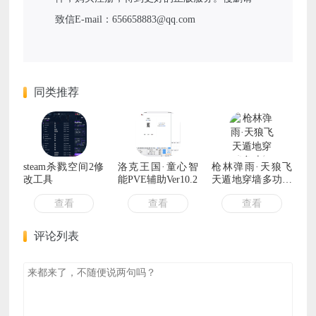
致信E-mail：656658883@qq.com
同类推荐
steam杀戮空间2修
洛克王国·童心智
枪林弹雨·天狼飞
改工具
能PVE辅助Ver10.2
天遁地穿墙多功能
辅助 v10.19
查看
查看
查看
评论列表