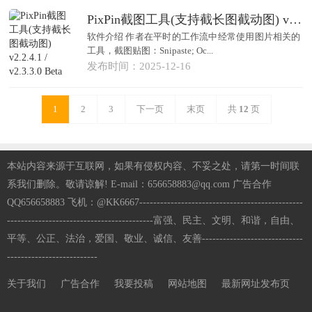
PixPin截图工具(支持截长图截动图) v2.2.4.1 / v2.3.3.0 Beta 中文绿色版
软件介绍 作者在平时的工作流中经常使用图片相关的
工具，截图贴图：Snipaste; Oc...
发布时间：2025-12-16
1
2
3
下一页
末页
共
12
页
本站内容来源于互联网，如果有侵权内容、不妥之处，请第一时间联
系我们删除。敬请谅解! E-mail：656658883@qq.com 广告合作
QQ656658883 飞机：@KK6667-----------------------------------------------
------------------------------------------富强、民主、文明、和谐，自由、
平等、公正、法治，爱国、敬业、诚信、友善-----------------------------
--------------------------
关于我们
广告合作
我要投稿
网站地图
最新网址发布页