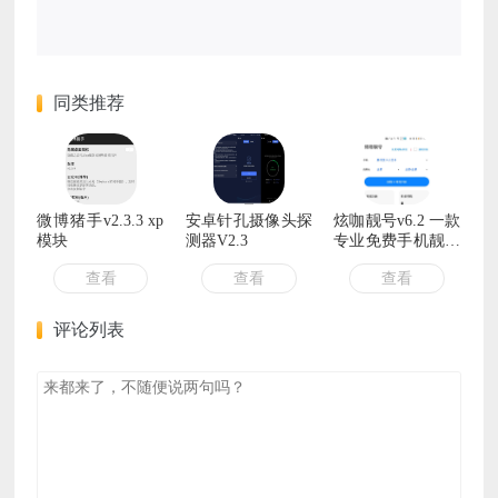
同类推荐
微博猪手v2.3.3 xp
安卓针孔摄像头探
炫咖靓号v6.2 一款
模块
测器V2.3
专业免费手机靓号
扫号工具
查看
查看
查看
评论列表