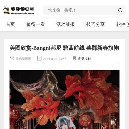
首页
值得一看
活动线报
技巧分享
软件
美图欣赏-Bangni邦尼 碧蓝航线 柴郡新春旗袍
熊猫资源网
2026-6-23 13:57
宅男福利