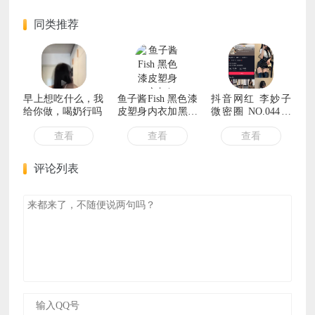
同类推荐
早上想吃什么，我
鱼子酱Fish 黑色漆
抖音网红 李妙子
给你做，喝奶行吗
皮塑身内衣加黑丝
微密圈 NO.044期
美腿性感私房写真
【21P1V】
查看
查看
查看
集
评论列表