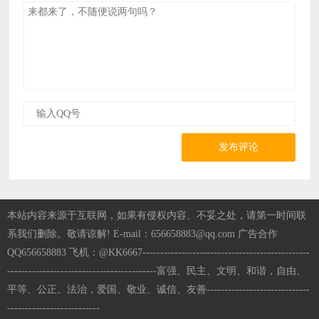
发布评论
本站内容来源于互联网，如果有侵权内容、不妥之处，请第一时间联
系我们删除。敬请谅解! E-mail：656658883@qq.com 广告合作
QQ656658883 飞机：@KK6667-----------------------------------------------
------------------------------------------富强、民主、文明、和谐，自由、
平等、公正、法治，爱国、敬业、诚信、友善-----------------------------
--------------------------