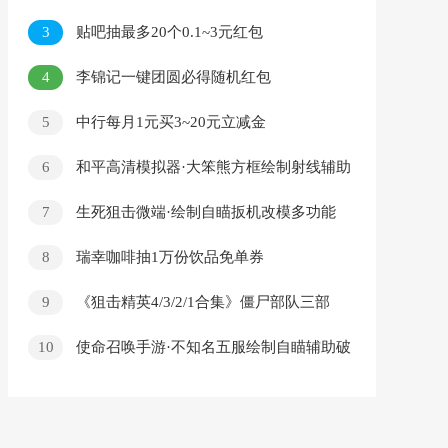
3
贴吧抽最多20个0.1~3元红包
4
李锦记一键团圆必得随机红包
5
中行每月1元买3~20元立减金
6
和平高清模拟器·大笨熊方框绘制射线辅助
破解版
7
生死狙击微端·绘制自瞄扳机改模多功能
v1.4
8
瑞幸咖啡抽1万份饮品免单券
9
《狙击精英4/3/2/1合集》僵尸部队三部
曲
10
使命召唤手游·不知名五服绘制自瞄辅助破
解版