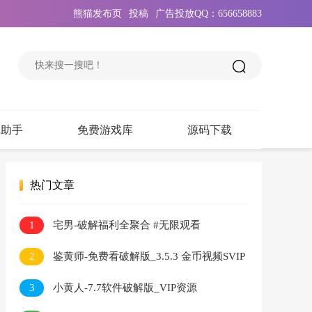
熊猫发布页
投稿
广告投放QQ：656658883
戏助手
免费游戏库
源码下载
热门文章
1
宅男-破解福利全聚合 #无限观看
2
鉴黄师-免费看破解版_3.5.3 金币视频SVIP
无限看
3
小黄人-7.7软件破解版_VIP资源