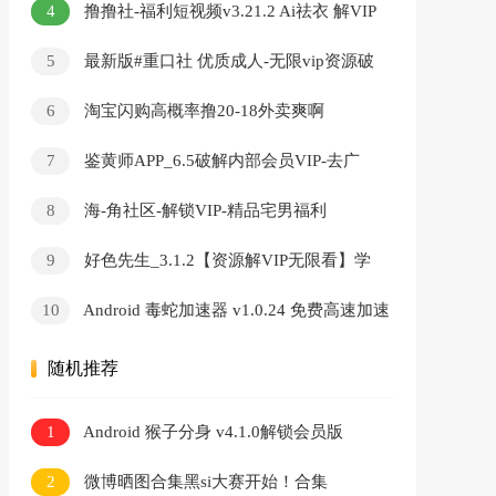
4
撸撸社-福利短视频v3.21.2 Ai祛衣 解VIP
無限看
5
最新版#重口社 优质成人-无限vip资源破
解版
6
淘宝闪购高概率撸20-18外卖爽啊
7
鉴黄师APP_6.5破解内部会员VIP-去广
告-无限看-破解版
8
海-角社区-解锁VIP-精品宅男福利
9
好色先生_3.1.2【资源解VIP无限看】学
习资料
10
Android 毒蛇加速器 v1.0.24 免费高速加速
器
随机推荐
1
Android 猴子分身 v4.1.0解锁会员版
2
微博晒图合集黑si大赛开始！合集