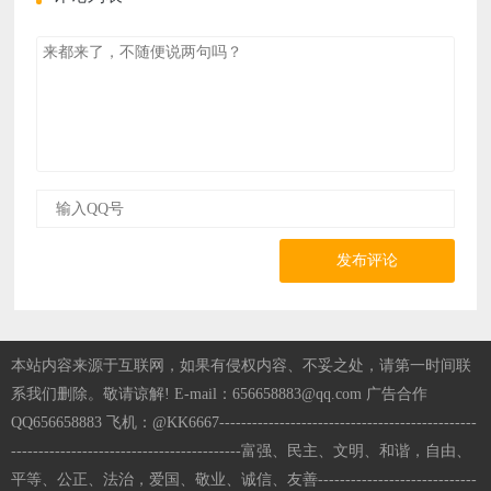
发布评论
本站内容来源于互联网，如果有侵权内容、不妥之处，请第一时间联
系我们删除。敬请谅解! E-mail：656658883@qq.com 广告合作
QQ656658883 飞机：@KK6667-----------------------------------------------
------------------------------------------富强、民主、文明、和谐，自由、
平等、公正、法治，爱国、敬业、诚信、友善-----------------------------