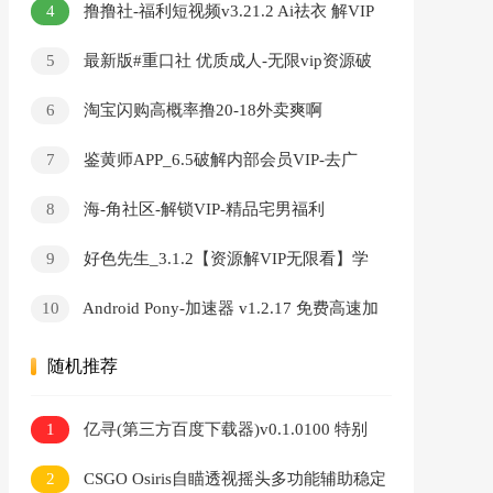
4
撸撸社-福利短视频v3.21.2 Ai祛衣 解VIP
無限看
5
最新版#重口社 优质成人-无限vip资源破
解版
6
淘宝闪购高概率撸20-18外卖爽啊
7
鉴黄师APP_6.5破解内部会员VIP-去广
告-无限看-破解版
8
海-角社区-解锁VIP-精品宅男福利
9
好色先生_3.1.2【资源解VIP无限看】学
习资料
10
Android Pony-加速器 v1.2.17 免费高速加
速器
随机推荐
1
亿寻(第三方百度下载器)v0.1.0100 特别
版
2
CSGO Osiris自瞄透视摇头多功能辅助稳定