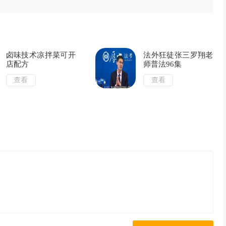
卤味技术凉拌菜可开
法外狂徒张三罗翔老
店配方
师普法96集
查看
查看