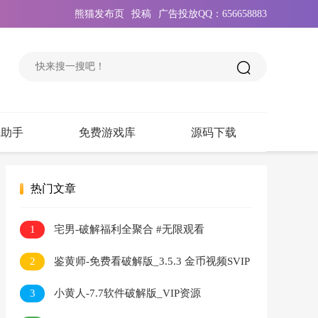
熊猫发布页
投稿
广告投放QQ：656658883
戏助手
免费游戏库
源码下载
热门文章
1
宅男-破解福利全聚合 #无限观看
2
鉴黄师-免费看破解版_3.5.3 金币视频SVIP
无限看
3
小黄人-7.7软件破解版_VIP资源