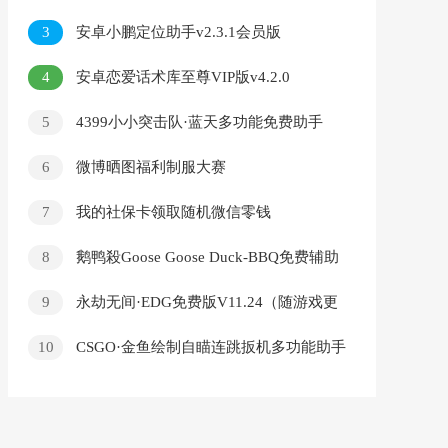
版
3
安卓小鹏定位助手v2.3.1会员版
4
安卓恋爱话术库至尊VIP版v4.2.0
5
4399小小突击队·蓝天多功能免费助手
6
微博晒图福利制服大赛
7
我的社保卡领取随机微信零钱
8
鹅鸭殺Goose Goose Duck-BBQ免费辅助
v1.4.1
9
永劫无间·EDG免费版V11.24（随游戏更
新更新）
10
CSGO·金鱼绘制自瞄连跳扳机多功能助手
v7.17