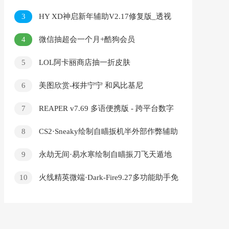
活便携版
3
HY XD神启新年辅助V2.17修复版_透视
自瞄多功能破解
4
微信抽超会一个月+酷狗会员
5
LOL阿卡丽商店抽一折皮肤
6
美图欣赏-桜井宁宁 和风比基尼
7
REAPER v7.69 多语便携版 - 跨平台数字
音频工作站软件
8
CS2·Sneaky绘制自瞄扳机半外部作弊辅助
9
永劫无间·易水寒绘制自瞄振刀飞天遁地
v5.19
10
火线精英微端·Dark-Fire9.27多功能助手免
费版