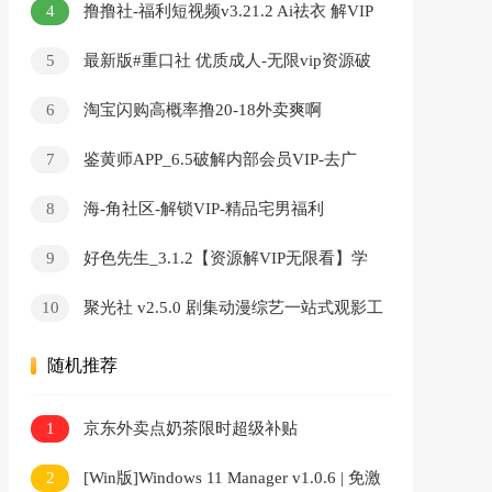
4
撸撸社-福利短视频v3.21.2 Ai祛衣 解VIP
無限看
5
最新版#重口社 优质成人-无限vip资源破
解版
6
淘宝闪购高概率撸20-18外卖爽啊
7
鉴黄师APP_6.5破解内部会员VIP-去广
告-无限看-破解版
8
海-角社区-解锁VIP-精品宅男福利
9
好色先生_3.1.2【资源解VIP无限看】学
习资料
10
聚光社 v2.5.0 剧集动漫综艺一站式观影工
具
随机推荐
1
京东外卖点奶茶限时超级补贴
2
[Win版]Windows 11 Manager v1.0.6 | 免激