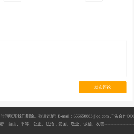
发布评论
 E-mail：656658883@qq.com 广告合作QQ656658883 飞机：@KK6667
主、文明、和谐，自由、平等、公正、法治，爱国、敬业、诚信、友善------------------------------