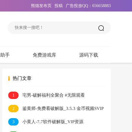
熊猫发布页
投稿
广告投放QQ：656658883
戏助手
免费游戏库
源码下载
热门文章
1
宅男-破解福利全聚合 #无限观看
2
鉴黄师-免费看破解版_3.5.3 金币视频SVIP
无限看
3
小黄人-7.7软件破解版_VIP资源